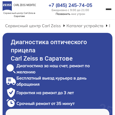
+7 (845) 245-74-05
Ежедневно с 9:00 до 21:00
Сервисный центр Carl Zeiss
в
Позвонить
мне утром
Саратове
Сервисный центр Carl Zeiss
Каталог устройств
Ре
Диагностика оптического
прицела
Carl Zeiss в Саратове
Диагностика за наш счет, ремонт по
желанию
Бесплатный выезд курьера в день
обращения
Гарантия на ремонт до 3 лет
Срочный ремонт от 35 минут