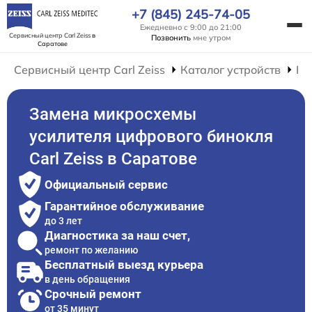
+7 (845) 245-74-05
Ежедневно с 9:00 до 21:00
Сервисный центр Carl Zeiss
в
Позвонить
мне утром
Саратове
Сервисный центр Carl Zeiss
Каталог устройств
Ре
Замена микросхемы
усилителя цифрового бинокля
Carl Zeiss в Саратове
Официальный сервис
Гарантийное обслуживание
до 3 лет
Диагностика за наш счет,
ремонт по желанию
Бесплатный выезд курьера
в день обращения
Срочный ремонт
от 35 минут