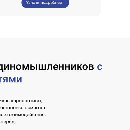
Узнать подробнее
 единомышленников
с
тями
иков корпоративы,
обстановке помогает
ное взаимодействие.
вперёд.